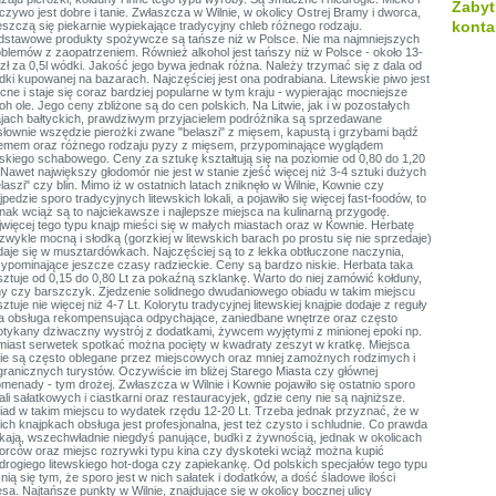
Zabyt
czywo jest dobre i tanie. Zwłaszcza w Wilnie, w okolicy Ostrej Bramy i dworca,
konta
eszczą się piekarnie wypiekające tradycyjny chleb różnego rodzaju.
dstawowe produkty spożywcze są tańsze niż w Polsce. Nie ma najmniejszych
oblemów z zaopatrzeniem. Również alkohol jest tańszy niż w Polsce - około 13-
zł za 0,5l wódki. Jakość jego bywa jednak różna. Należy trzymać się z dala od
ki kupowanej na bazarach. Najczęściej jest ona podrabiana. Litewskie piwo jest
ne i staje się coraz bardziej popularne w tym kraju - wypierając mocniejsze
oh ole. Jego ceny zbliżone są do cen polskich. Na Litwie, jak i w pozostałych
ajach bałtyckich, prawdziwym przyjacielem podróżnika są sprzedawane
słownie wszędzie pierożki zwane "belaszi" z mięsem, kapustą i grzybami bądź
emem oraz różnego rodzaju pyzy z mięsem, przypominające wyglądem
lskiego schabowego. Ceny za sztukę kształtują się na poziomie od 0,80 do 1,20
 Nawet największy głodomór nie jest w stanie zjeść więcej niż 3-4 sztuki dużych
laszi" czy blin. Mimo iż w ostatnich latach zniknęło w Wilnie, Kownie czy
jpedzie sporo tradycyjnych litewskich lokali, a pojawiło się więcej fast-foodów, to
nak wciąż są to najciekawsze i najlepsze miejsca na kulinarną przygodę.
jwięcej tego typu knajp mieści się w małych miastach oraz w Kownie. Herbatę
zwykle mocną i słodką (gorzkiej w litewskich barach po prostu się nie sprzedaje)
daje się w musztardówkach. Najczęściej są to z lekka obtłuczone naczynia,
zypominające jeszcze czasy radzieckie. Ceny są bardzo niskie. Herbata taka
sztuje od 0,15 do 0,80 Lt za pokaźną szklankę. Warto do niej zamówić kołduny,
iny czy barszczyk. Zjedzenie solidnego dwudaniowego obiadu w takim miejscu
ztuje nie więcej niż 4-7 Lt. Kolorytu tradycyjnej litewskiej knajpie dodaje z reguły
ła obsługa rekompensująca odpychające, zaniedbane wnętrze oraz często
otykany dziwaczny wystrój z dodatkami, żywcem wyjętymi z minionej epoki np.
miast serwetek spotkać można pocięty w kwadraty zeszyt w kratkę. Miejsca
kie są często oblegane przez miejscowych oraz mniej zamożnych rodzimych i
granicznych turystów. Oczywiście im bliżej Starego Miasta czy głównej
menady - tym drożej. Zwłaszcza w Wilnie i Kownie pojawiło się ostatnio sporo
ali sałatkowych i ciastkarni oraz restauracyjek, gdzie ceny nie są najniższe.
iad w takim miejscu to wydatek rzędu 12-20 Lt. Trzeba jednak przyznać, że w
ich knajpkach obsługa jest profesjonalna, jest też czysto i schludnie. Co prawda
ikają, wszechwładnie niegdyś panujące, budki z żywnością, jednak w okolicach
orców oraz miejsc rozrywki typu kina czy dyskoteki wciąż można kupić
edrogiego litewskiego hot-doga czy zapiekankę. Od polskich specjałów tego typu
nią się tym, że sporo jest w nich sałatek i dodatków, a dość śladowe ilości
sa. Najtańsze punkty w Wilnie, znajdujące się w okolicy bocznej ulicy