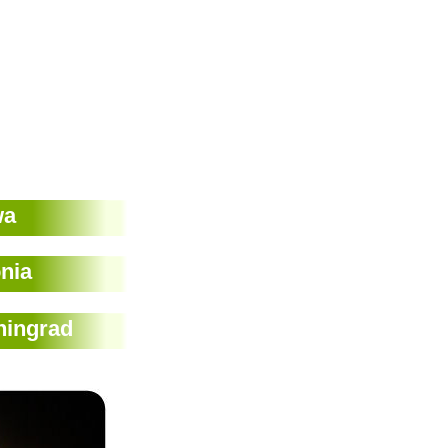
wa
nia
ningrad