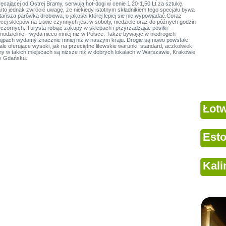
ęcającej od Ostrej Bramy, serwują hot-dogi w cenie 1,20-1,50 Lt za sztukę.
rto jednak zwrócić uwagę, że niekiedy istotnym składnikiem tego specjału bywa
tańsza parówka drobiowa, o jakości której lepiej sie nie wypowiadać.Coraz
cej sklepów na Litwie czynnych jest w soboty, niedziele oraz do późnych godzin
eczornych. Turysta robiąc zakupy w sklepach i przyrządzając posiłki
modzielnie - wyda nieco mniej niż w Polsce. Także bywając w niedrogich
ajpach wydamy znacznie mniej niż w naszym kraju. Drogie są nowo powstałe
ale oferujące wysoki, jak na przeciętne litewskie warunki, standard, aczkolwiek
ny w takich miejscach są niższe niż w dobrych lokalach w Warszawie, Krakowie
y Gdańsku.
Łot
Esto
Kali