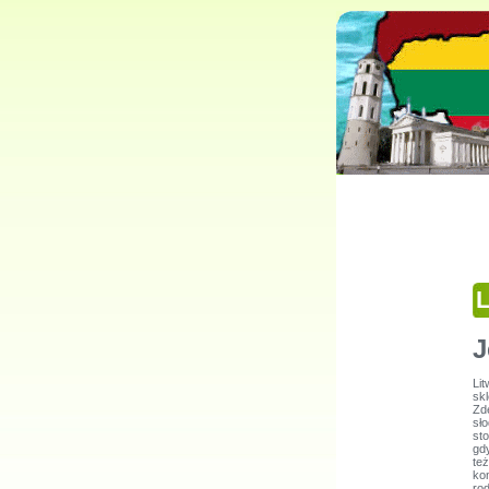
L
J
Li
sk
Zd
sł
st
gdy
te
ko
rod