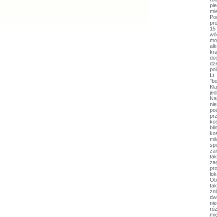
pie
mi
Po
pr
15 
wód
moc
alk
kr
do
dż
po
Lt.
"be
Kła
jed
Na
nie
po
pr
ko
bl
kos
mi
sp
za
ta
za
pro
lok
Ob
tak
zn
dw
ni
róż
mię