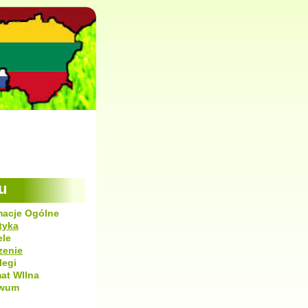
u
macje Ogólne
tyka
ele
zenie
legi
mat WIlna
iwum
s