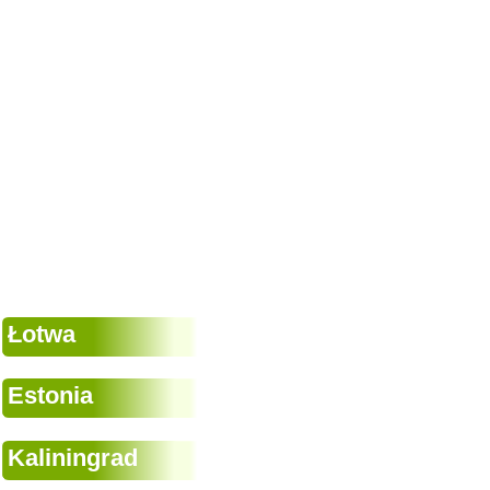
Łotwa
Estonia
Kaliningrad