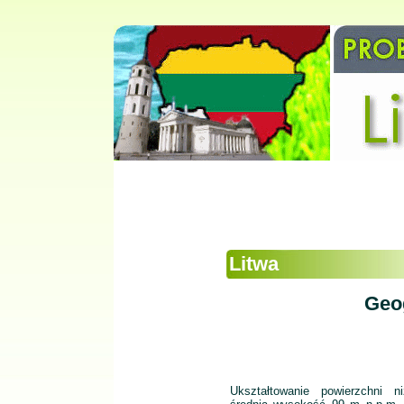
Litwa
Geo
Ukształtowanie powierzchni n