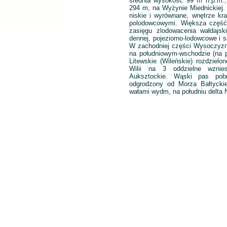
średnia wysokość 99 m n.p.m.,
294 m, na Wyżynie Miednickiej.
niskie i wyrównane, wnętrze kra
polodowcowymi. Większa część 
zasięgu zlodowacenia wałdajsk
dennej, pojeziorno-lodowcowe i
W zachodniej części Wysoczyz
na południowym-wschodzie (na po
Litewskie (Wileńskie) rozdzielo
Wilii na 3 oddzielne wznies
Auksztockie. Wąski pas pob
odgrodzony od Morza Bałtyckie
wałami wydm, na południu delta 